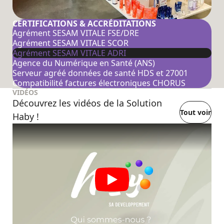
CERTIFICATIONS & ACCRÉDITATIONS
Agrément SESAM VITALE FSE/DRE
Agrément SESAM VITALE SCOR
Agrément SESAM VITALE ADRI
Agence du Numérique en Santé (ANS)
Serveur agréé données de santé HDS et 27001
Compatibilité factures électroniques CHORUS
VIDÉOS
Découvrez les vidéos de la Solution
Tout voir
Haby !